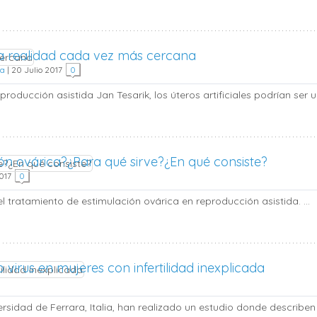
 una realidad cada vez más cercana
da
|
20 Julio 2017
0
producción asistida Jan Tesarik, los úteros artificiales podrían ser u
ión ovárica?¿Para qué sirve?¿En qué consiste?
2017
0
tratamiento de estimulación ovárica en reproducción asistida. ...
virus en mujeres con infertilidad inexplicada
rsidad de Ferrara, Italia, han realizado un estudio donde describen 