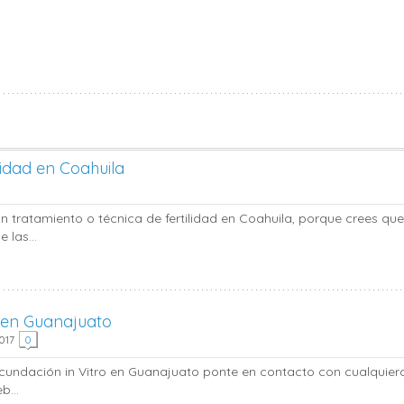
ilidad en Coahuila
gún tratamiento o técnica de fertilidad en Coahuila, porque crees q
 las...
o en Guanajuato
2017
0
fecundación in Vitro en Guanajuato ponte en contacto con cualquiera
...