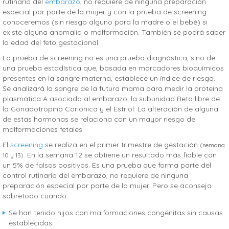
rutinario del
embarazo
, no requiere de ninguna preparación
especial por parte de la mujer y con la prueba de screening
conoceremos (sin riesgo alguno para la madre o el bebé) si
existe alguna anomalía o malformación. También se podrá saber
la edad del feto gestacional.
La prueba de screening no es una prueba diagnóstica, sino de
una prueba estadística que, basada en marcadores bioquímicos
presentes en la sangre materna, establece un índice de riesgo.
Se analizará la sangre de la futura mama para medir la proteína
plasmática A asociada al embarazo, la subunidad Beta libre de
la Gonadotropina Coriónica y el Estriol. La alteración de alguna
de estas hormonas se relaciona con un mayor riesgo de
malformaciones fetales.
El
screening
se realiza en el primer trimestre de gestación
(semana
. En la semana 12 se obtiene un resultado más fiable con
10 y 13)
un 5% de falsos positivos. Es una prueba que forma parte del
control rutinario del embarazo, no requiere de ninguna
preparación especial por parte de la mujer. Pero se aconseja
sobretodo cuando:
Se han tenido hijos con malformaciones congénitas sin causas
establecidas.